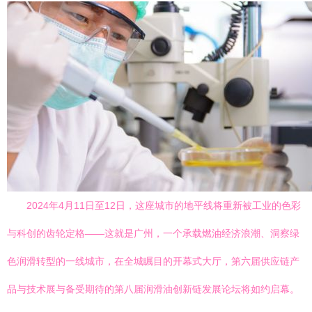
2024年4月11日至12日，这座城市的地平线将重新被工业的色彩
与科创的齿轮定格——这就是广州，一个承载燃油经济浪潮、洞察绿
色润滑转型的一线城市，在全城瞩目的开幕式大厅，第六届供应链产
品与技术展与备受期待的第八届润滑油创新链发展论坛将如约启幕。