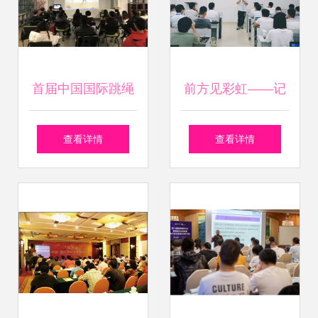
举办
首届中国国际跳绳
前方见彩虹——记
产业与技术交流大
广州黑马JavaEE基
查看详情
查看详情
会 汇聚全球智慧，
础97期技术交流盛
共创产业未来
宴