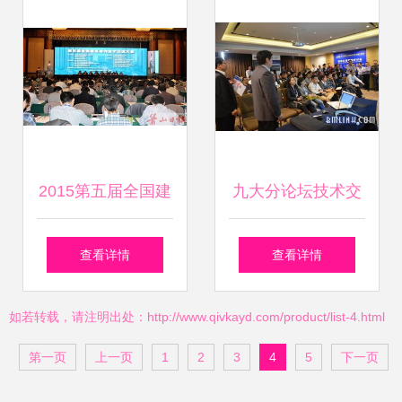
生产装备博览会成
及软件开发技术新
功召开，聚焦行业
篇章
前沿技术交流
2015第五届全国建
九大分论坛技术交
筑结构技术交流大
流百花齐放，思想
查看详情
查看详情
会在萧山隆重举行
碰撞激发创新火花
如若转载，请注明出处：http://www.qivkayd.com/product/list-4.html
推动行业技术创新
第一页
上一页
1
2
3
4
5
下一页