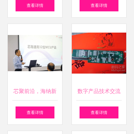
术交流会 探索前沿
襄盛举 2018保密
查看详情
查看详情
科技，共绘未来蓝
技术交流大会暨产
图
品博览会
芯聚前沿，海纳新
数字产品技术交流
知 芯海科技2023
搭建高效沟通与知
查看详情
查看详情
年度代理商培训与
识共享的平台