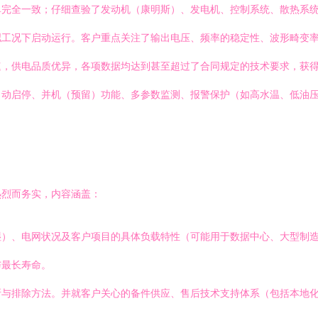
单完全一致；仔细查验了发动机（康明斯）、发电机、控制系统、散热系
拟工况下启动运行。客户重点关注了输出电压、频率的稳定性、波形畸变
速，供电品质优异，各项数据均达到甚至超过了合同规定的技术要求，获
自动启停、并机（预留）功能、多参数监测、报警保护（如高水温、低油
热烈而务实，内容涵盖：
湿）、电网状况及客户项目的具体负载特性（可能用于数据中心、大型制
与最长寿命。
断与排除方法。并就客户关心的备件供应、售后技术支持体系（包括本地